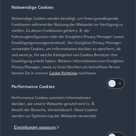
Öffnungszeiten
Notwendige Cookies
Notwendige Cookies werden benötigt, um Ihnen grundlegende
Funktionen während der Nutzung der Webseite zur Verfügung zu
Service
stellen. Zu diesen Funktionen gehört z. B. der
Geschlossen
,
öffnet am
Montag 07:30
Fahrzeugkonfigurator oder der Ensighten Privacy Manager (unser
Einwilligungsmanagementtool). Der Ensighten Privacy Manager
verwendet Cookies, um Informationen darüber zu speichern, ob
Teile- & Zubehörverkauf
und wenn ja, für welche Kategorien von Cookies Benutzer ihre
Geschlossen
,
öffnet am
Montag 07:30
Einwilligung erteilt haben. Weitere Informationen zum Ensighten
Privacy Manager, sowie zu Ihren Rechten als betroffene Person
können Sie in unserer
Cookie Richtlinie
nachlesen.
Performance Cookies
Performance Cookies sammeln Informationen
darüber, wie unsere Webseite genutzt wird (z. B.
Anzahl der Besuche, Verweildauer). Diese Cookies
werden zur Optimierung der Webseite verwendet.
Einstellungen anpassen