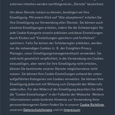
externen Inhalten werden nachfolgend als „Dienste“ bezeichnet.
Um diese Dienste nutzen zu können, benötigen wir Ihre
Einwilligung. Mit einem Klick auf "Alle akzeptieren" erteilen Sie
Ihre Einwilligung zur Verwendung aller Dienste. Sie können auch
einzelne Einwilligungen erteilen, indem Sie die Schieberegler für
jede Cookie-Kategorie einzeln anklicken und diese Einstellungen
durch Klicken auf "Einstellungen speichern und fortfahren"
speichern. Falls Sie keinen der Schieberegler anklicken, werden
nur die notwendigen Cookies (z. B. der Ensighten Privacy
Simmerner Straße 14
Manager, unser Einwilligungsmanagementtool) verwendet. Sie
55494 Rheinböllen
sind nicht gesetzlich verpflichtet, in die Verwendung von Cookies
einzuwilligen, aber wenn Sie Ihre Einwilligung nicht erteilen,
können Sie bestimmte unserer Dienste möglicherweise nicht
06764 688
nutzen. Sie können Ihre Cookie-Einstellungen anhand der unten
aufgeführten Kategorien von Cookies verwalten. Sie können Ihre
ah.gutenberger@auto-gutenberger.de
Einwilligung jederzeit mit Wirkung zum Zeitpunkt des Widerrufs
widerrufen. Für den Widerruf der Einwilligung beachten Sie bitte
die "Cookie-Einstellungen" in der Fußzeile der Webseite. Weitere
Kontaktdaten herunterladen
Informationen sowie konkrete Hinweise zur Verwendung Ihrer
personenbezogenen Daten finden Sie in unserer
Cookie Richtlinie
,
unserem
Datenschutzhinweis
und im
Impressum
.