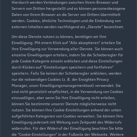
Hierdurch werden Verbindungen zwischen Ihrem Browser und
Servern von Dritten hergestellt und es können personenbezogene
Daten von Ihrem Browser an die Server von Dritten übermittelt
werden. Cookies, ähnliche Technologien und die Einbindung von
externen Inhalten werden nachfolgend als „Dienste“ bezeichnet.
Um diese Dienste nutzen zu können, benötigen wir Ihre
Einwilligung. Mit einem Klick auf "Alle akzeptieren" erteilen Sie
Ihre Einwilligung zur Verwendung aller Dienste. Sie können auch
Audi Pflegemitteltasche
einzelne Einwilligungen erteilen, indem Sie die Schieberegler für
jede Cookie-Kategorie einzeln anklicken und diese Einstellungen
Sommer
durch Klicken auf "Einstellungen speichern und fortfahren"
speichern. Falls Sie keinen der Schieberegler anklicken, werden
Damit Ihr Audi auch im Sommer glänzt: die
nur die notwendigen Cookies (z. B. der Ensighten Privacy
passende Pflege in einer Tasche.
Manager, unser Einwilligungsmanagementtool) verwendet. Sie
sind nicht gesetzlich verpflichtet, in die Verwendung von Cookies
Zur Audi Shopping World
einzuwilligen, aber wenn Sie Ihre Einwilligung nicht erteilen,
können Sie bestimmte unserer Dienste möglicherweise nicht
nutzen. Sie können Ihre Cookie-Einstellungen anhand der unten
aufgeführten Kategorien von Cookies verwalten. Sie können Ihre
Einwilligung jederzeit mit Wirkung zum Zeitpunkt des Widerrufs
widerrufen. Für den Widerruf der Einwilligung beachten Sie bitte
die "Cookie-Einstellungen" in der Fußzeile der Webseite. Weitere