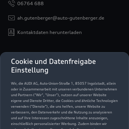
06764 688
ah.gutenberger@auto-gutenberger.de
Kontaktdaten herunterladen
Öffnungszeiten
Cookie und Datenfreigabe
Einstellung
Service
Wir, die AUDI AG, Auto-Union-Straße 1, 85057 Ingolstadt, allein
Geschlossen
,
öffnet am
Dienstag 07:30
oder in Zusammenarbeit mit unseren verbundenen Unternehmen
und Partnern ("Wir", "Unser"), nutzen auf unserer Website
eigene und Dienste Dritter, die Cookies und ähnliche Technologien
Teile- & Zubehörverkauf
verwenden ("Dienste"), die uns helfen, unsere Website zu
Geschlossen
,
öffnet am
Dienstag 07:30
verbessern, den Datenverkehr und die Nutzung zu analysieren
und auf Ihre Interessen zugeschnittene Inhalte anzuzeigen,
einschließlich personalisierter Werbung. Zudem binden wir