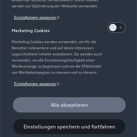
Gebrauchtwagensuche
Support
werden zur Optimierung der Webseite verwendet.
Saisonale Angebote
Plug-in-Hybride
Gebrauchtwagen
Einstellungen anpassen
Audi Services
Über Audi
Kundenservice
Finanzierung
Marketing Cookies
Garantie
Händlersuche
Aktionen & Angebote
Unternehmen
Marketing Cookies werden verwendet, um für die
Audi digital services
Benutzer relevantere und auf deren Interessen
Audi Code
Geschäftskunden
Karriere
zugeschnittene Inhalte anzubieten. Sie werden auch
myAudi
verwendet, um die Erscheinungshäufigkeit einer
Häufige Fragen (FAQ)
Investor Relations
Werbeanzeige zu begrenzen und um die Effektivität
© 2026 AUDI AG. Alle Rechte vorbehalten
von Werbekampagnen zu messen und zu steuern.
Audi Online Beratung
Presse & Media Center
Impressum
Rechtliches
Hinweisgebersystem
Einstellungen anpassen
Online-Terminvereinbarung
Datenschutz
Datenschutzinformation
Cookie-Einstellungen
Servicekontakt
Cookie-Richtlinie
Barrierefreiheit
Audi erleben
Alle akzeptieren
Digital Services Act
EU Data Act
Bordbuch & Bedienungsanleitungen
Newsletter
Verträge kündigen
Einstellungen speichern und fortfahren