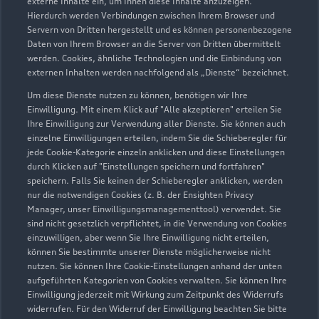
externe Inhalte ein, um Ihnen diese Inhalte anzuzeigen.
Hierdurch werden Verbindungen zwischen Ihrem Browser und
Servern von Dritten hergestellt und es können personenbezogene
Daten von Ihrem Browser an die Server von Dritten übermittelt
werden. Cookies, ähnliche Technologien und die Einbindung von
externen Inhalten werden nachfolgend als „Dienste“ bezeichnet.
Um diese Dienste nutzen zu können, benötigen wir Ihre
Einwilligung. Mit einem Klick auf "Alle akzeptieren" erteilen Sie
Ihre Einwilligung zur Verwendung aller Dienste. Sie können auch
einzelne Einwilligungen erteilen, indem Sie die Schieberegler für
jede Cookie-Kategorie einzeln anklicken und diese Einstellungen
durch Klicken auf "Einstellungen speichern und fortfahren"
speichern. Falls Sie keinen der Schieberegler anklicken, werden
nur die notwendigen Cookies (z. B. der Ensighten Privacy
Zur Inspektion
Manager, unser Einwilligungsmanagementtool) verwendet. Sie
sind nicht gesetzlich verpflichtet, in die Verwendung von Cookies
einzuwilligen, aber wenn Sie Ihre Einwilligung nicht erteilen,
können Sie bestimmte unserer Dienste möglicherweise nicht
nutzen. Sie können Ihre Cookie-Einstellungen anhand der unten
aufgeführten Kategorien von Cookies verwalten. Sie können Ihre
Einwilligung jederzeit mit Wirkung zum Zeitpunkt des Widerrufs
widerrufen. Für den Widerruf der Einwilligung beachten Sie bitte