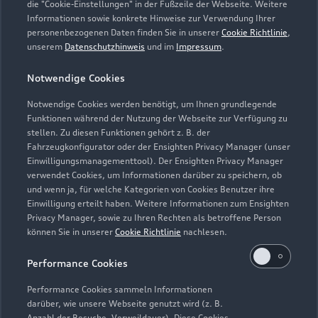
die "Cookie-Einstellungen" in der Fußzeile der Webseite. Weitere
Informationen sowie konkrete Hinweise zur Verwendung Ihrer
personenbezogenen Daten finden Sie in unserer
Cookie Richtlinie
,
unserem
Datenschutzhinweis
und im
Impressum
.
Notwendige Cookies
Notwendige Cookies werden benötigt, um Ihnen grundlegende
Zur Reparatur
Funktionen während der Nutzung der Webseite zur Verfügung zu
stellen. Zu diesen Funktionen gehört z. B. der
Fahrzeugkonfigurator oder der Ensighten Privacy Manager (unser
Einwilligungsmanagementtool). Der Ensighten Privacy Manager
Zurück nach oben
verwendet Cookies, um Informationen darüber zu speichern, ob
und wenn ja, für welche Kategorien von Cookies Benutzer ihre
Einwilligung erteilt haben. Weitere Informationen zum Ensighten
Modelle
Privacy Manager, sowie zu Ihren Rechten als betroffene Person
können Sie in unserer
Cookie Richtlinie
nachlesen.
Kaufen & leasen
Alle Modelle
Performance Cookies
Modelle vergleichen
Service & Zubehör
Performance Cookies sammeln Informationen
Neuwagensuche
darüber, wie unsere Webseite genutzt wird (z. B.
Elektromodelle
Anzahl der Besuche, Verweildauer). Diese Cookies